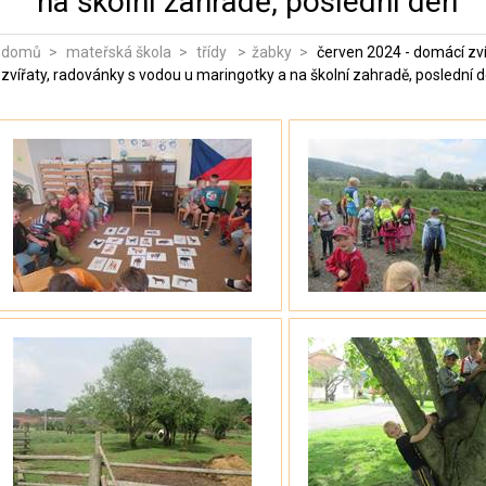
na školní zahradě, poslední den
domů
mateřská škola
třídy
žabky
červen 2024 - domácí zvíř
zvířaty, radovánky s vodou u maringotky a na školní zahradě, poslední 