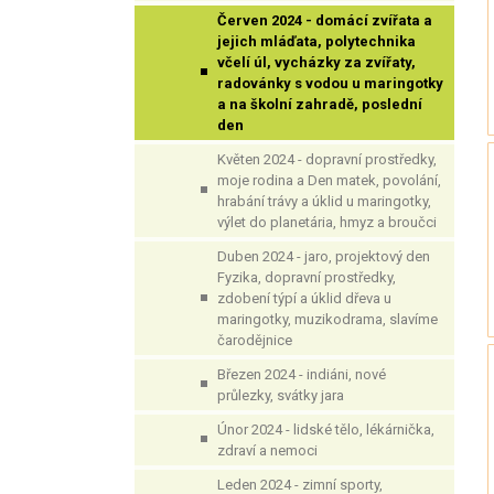
Červen 2024 - domácí zvířata a
jejich mláďata, polytechnika
včelí úl, vycházky za zvířaty,
radovánky s vodou u maringotky
a na školní zahradě, poslední
den
Květen 2024 - dopravní prostředky,
moje rodina a Den matek, povolání,
hrabání trávy a úklid u maringotky,
výlet do planetária, hmyz a broučci
Duben 2024 - jaro, projektový den
Fyzika, dopravní prostředky,
zdobení týpí a úklid dřeva u
maringotky, muzikodrama, slavíme
čarodějnice
Březen 2024 - indiáni, nové
průlezky, svátky jara
Únor 2024 - lidské tělo, lékárnička,
zdraví a nemoci
Leden 2024 - zimní sporty,