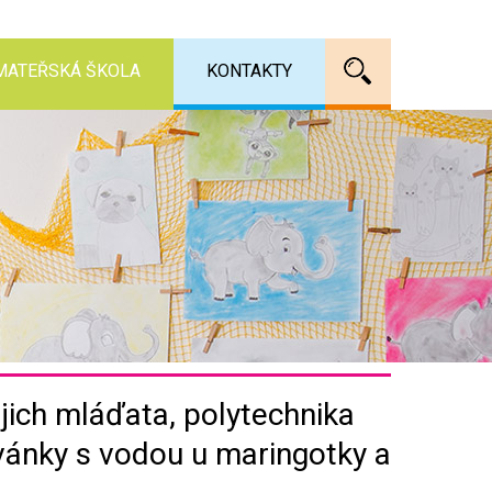
MATEŘSKÁ ŠKOLA
KONTAKTY
Vyhledáv
jich mláďata, polytechnika
dovánky s vodou u maringotky a