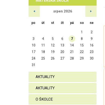
MATEŘSKÁ ŠKOLA
srpen
2026
po
út
st
čt
pá
so
ne
1
2
3
4
5
6
7
8
9
10
11
12
13
14
15
16
17
18
19
20
21
22
23
24
25
26
27
28
29
30
31
AKTUALITY
AKTUALITY
O ŠKOLCE