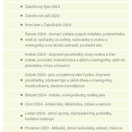
Žabičkový říjen 2024
Žabičkové září 2024
První den v Žabičkách 2024
Červen 2024 - domácí zvířata a jejich mláďata, polytechnika
včelí úl, vycházky za zvířaty, radovánky s vodou u
maringotky a na školní zahradě, poslední den
Květen 2024 - dopravní prostředky, moje rodina a Den
matek, povolání, hrabání trávy a úklid u maringotky, výlet do
planetária, hmyz a broučci
Duben 2024 - jaro, projektový den Fyzika, dopravní
prostředky, zdobení týpí a úklid dřeva u maringotky,
muzikodrama, slavíme čarodějnice
Březen 2024 - indiáni, nové průlezky, svátky jara
Únor 2024 - lidské tělo, lékárnička, zdraví a nemoci
Leden 2024 - zimní sporty, olympijské hry, pohádky,
hudební nástroje
Prosinec 2023 - Mikuláš, zimní radovánky, advent, Vánoce