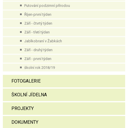
Putování podzimní přírodou
Říjen-první týden
Září - čtvrtý týden
Září - třetí týden
Jablkobraní v Žabkách
Září - druhý týden
Září - první týden
školní rok 2018/19
FOTOGALERIE
ŠKOLNÍ JÍDELNA
PROJEKTY
DOKUMENTY