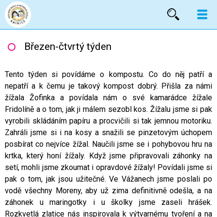
Vyhled
Březen-čtvrtý týden
Tento týden si povídáme o kompostu. Co do něj patří a
nepatří a k čemu je takový kompost dobrý. Přišla za námi
žížala Žofinka a povídala nám o své kamarádce žížale
Fridolíně a o tom, jak ji málem sezobl kos. Žížalu jsme si pak
vyrobili skládáním papíru a procvičili si tak jemnou motoriku.
Zahráli jsme si i na kosy a snažili se pinzetovým úchopem
posbírat co nejvíce žížal. Naučili jsme se i pohybovou hru na
krtka, který honí žížaly. Když jsme připravovali záhonky na
setí, mohli jsme zkoumat i opravdové žížaly! Povídali jsme si
pak o tom, jak jsou užitečné. Ve Vážanech jsme poslali po
vodě všechny Moreny, aby už zima definitivně odešla, a na
záhonek u maringotky i u školky jsme zaseli hrášek.
Rozkvetlá zlatice nás inspirovala k výtvarnému tvoření a na