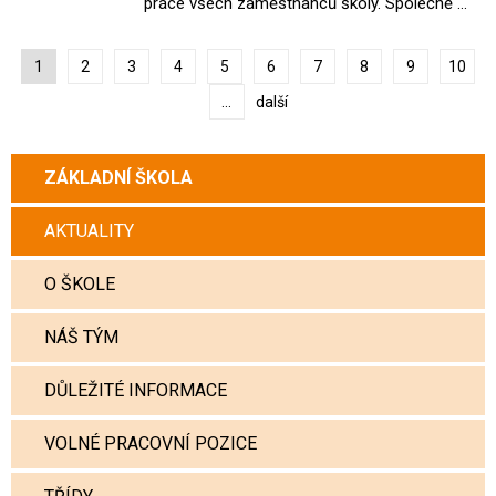
práce všech zaměstnanců školy. Společně ...
1
2
3
4
5
6
7
8
9
10
...
další
ZÁKLADNÍ ŠKOLA
AKTUALITY
O ŠKOLE
NÁŠ TÝM
DŮLEŽITÉ INFORMACE
VOLNÉ PRACOVNÍ POZICE