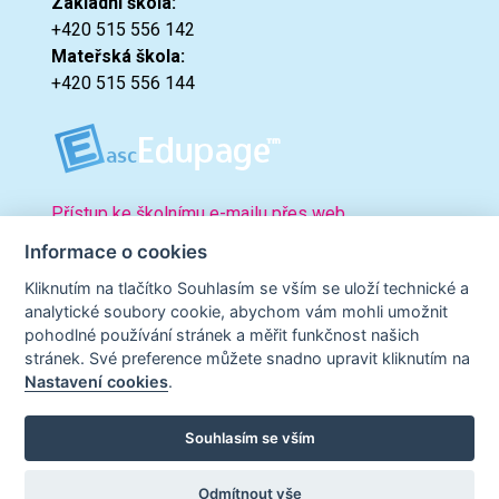
Základní škola:
+420 515 556 142
Mateřská škola:
+420 515 556 144
Přístup ke školnímu e-mailu přes web.
Informace o cookies
Kliknutím na tlačítko Souhlasím se vším se uloží technické a
analytické soubory cookie, abychom vám mohli umožnit
pohodlné používání stránek a měřit funkčnost našich
stránek. Své preference můžete snadno upravit kliknutím na
Nastavení cookies
.
Souhlasím se vším
© 2023 zskninice.cz |
Prohlášení o přístupnosti
|
Podmínky
užití
| Powered by:
NetPublicator
Odmítnout vše