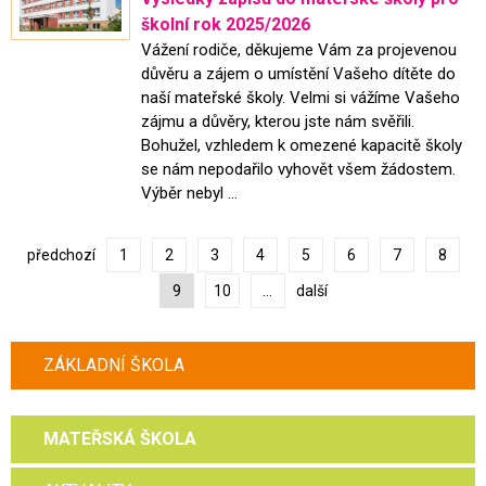
školní rok 2025/2026
Vážení rodiče, děkujeme Vám za projevenou
důvěru a zájem o umístění Vašeho dítěte do
naší mateřské školy. Velmi si vážíme Vašeho
zájmu a důvěry, kterou jste nám svěřili.
Bohužel, vzhledem k omezené kapacitě školy
se nám nepodařilo vyhovět všem žádostem.
Výběr nebyl ...
předchozí
1
2
3
4
5
6
7
8
9
10
...
další
ZÁKLADNÍ ŠKOLA
MATEŘSKÁ ŠKOLA