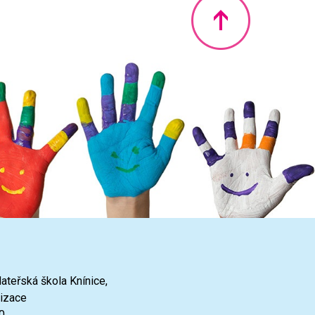
Nahoru
ateřská škola Knínice,
nizace
0