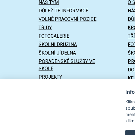
NÁŠ TÝM
O 
DŮLEŽITÉ INFORMACE
NÁ
VOLNÉ PRACOVNÍ POZICE
DŮ
TŘÍDY
KR
FOTOGALERIE
TŘ
ŠKOLNÍ DRUŽINA
FO
ŠKOLNÍ JÍDELNA
ŠK
PORADENSKÉ SLUŽBY VE
PR
ŠKOLE
DO
PROJEKTY
KE
DOKUMENTY
UŽ
Inf
ÚŘEDNÍ DESKA
Klik
KE STAŽENÍ
soub
ŠKOLSKÁ RADA
měři
klik