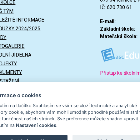
ŠKOLCE
IČ: 620 730 61
Š TÝM
LEŽITÉ INFORMACE
E-mail:
OUŽKY 2024/2025
Základní škola:
Mateřská škola:
ÍDY
TOGALERIE
OLNÍ JÍDELNA
OJEKTY
KUMENTY
Přístup ke školní
 STAŽENÍ
ITEČNÉ ODKAZY
ormace o cookies
nutím na tlačítko Souhlasím se vším se uloží technické a analytické
ory cookie, abychom vám mohli umožnit pohodlné používání strá
t funkčnost našich stránek. Své preference můžete snadno upravit
nutím na
Nastavení cookies
.