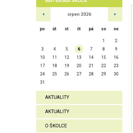
MATEŘSKÁ ŠKOLA
srpen
2026
po
út
st
čt
pá
so
ne
1
2
3
4
5
6
7
8
9
10
11
12
13
14
15
16
17
18
19
20
21
22
23
24
25
26
27
28
29
30
31
AKTUALITY
AKTUALITY
O ŠKOLCE