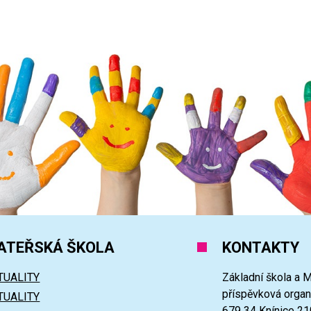
ATEŘSKÁ ŠKOLA
KONTAKTY
TUALITY
Základní škola a M
příspěvková orga
TUALITY
679 34 Knínice 21