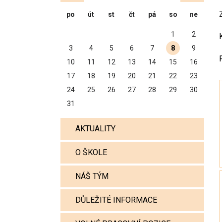
po
út
st
čt
pá
so
ne
1
2
3
4
5
6
7
8
9
10
11
12
13
14
15
16
17
18
19
20
21
22
23
24
25
26
27
28
29
30
31
AKTUALITY
O ŠKOLE
NÁŠ TÝM
DŮLEŽITÉ INFORMACE