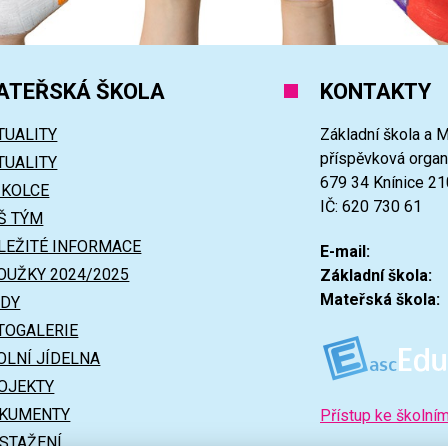
ATEŘSKÁ ŠKOLA
KONTAKTY
TUALITY
Základní škola a M
příspěvková orga
TUALITY
679 34 Knínice 21
ŠKOLCE
IČ: 620 730 61
Š TÝM
LEŽITÉ INFORMACE
E-mail:
OUŽKY 2024/2025
Základní škola:
Mateřská škola:
ÍDY
TOGALERIE
OLNÍ JÍDELNA
OJEKTY
KUMENTY
Přístup ke školní
 STAŽENÍ