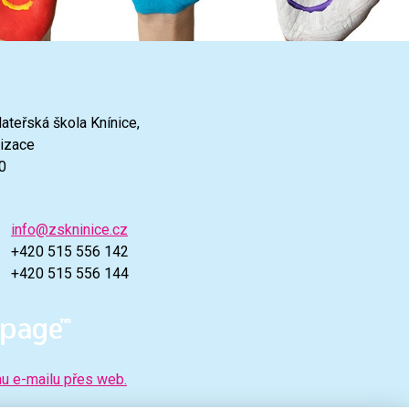
ateřská škola Knínice,
nizace
0
info@zskninice.cz
+420 515 556 142
+420 515 556 144
mu e-mailu přes web.