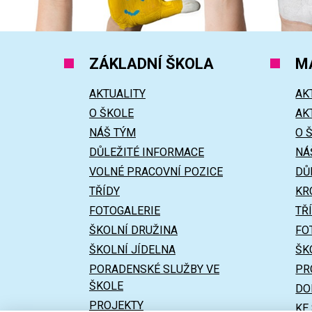
ZÁKLADNÍ ŠKOLA
M
AKTUALITY
AK
O ŠKOLE
AK
NÁŠ TÝM
O 
DŮLEŽITÉ INFORMACE
NÁ
VOLNÉ PRACOVNÍ POZICE
DŮ
TŘÍDY
KR
FOTOGALERIE
TŘ
ŠKOLNÍ DRUŽINA
FO
ŠKOLNÍ JÍDELNA
ŠK
PORADENSKÉ SLUŽBY VE
PR
ŠKOLE
DO
PROJEKTY
KE