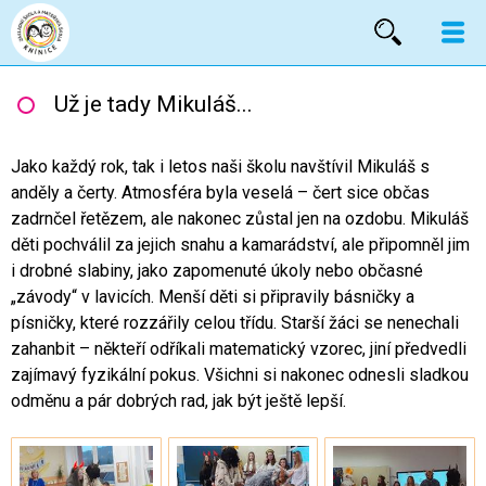
Vyhled
Už je tady Mikuláš...
Jako každý rok, tak i letos naši školu navštívil Mikuláš s
anděly a čerty. Atmosféra byla veselá – čert sice občas
zadrnčel řetězem, ale nakonec zůstal jen na ozdobu. Mikuláš
děti pochválil za jejich snahu a kamarádství, ale připomněl jim
i drobné slabiny, jako zapomenuté úkoly nebo občasné
„závody“ v lavicích. Menší děti si připravily básničky a
písničky, které rozzářily celou třídu. Starší žáci se nenechali
zahanbit – někteří odříkali matematický vzorec, jiní předvedli
zajímavý fyzikální pokus. Všichni si nakonec odnesli sladkou
odměnu a pár dobrých rad, jak být ještě lepší.