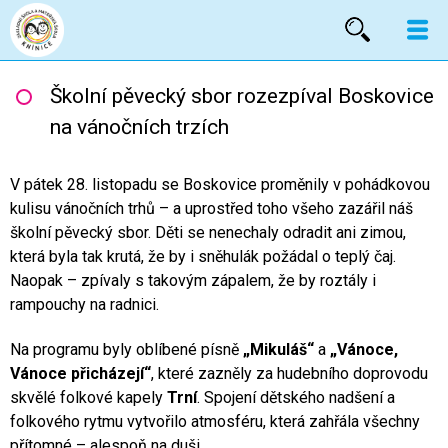
Vyhled
Školní pěvecký sbor rozezpíval Boskovice
na vánočních trzích
V pátek 28. listopadu se Boskovice proměnily v pohádkovou
kulisu vánočních trhů – a uprostřed toho všeho zazářil náš
školní pěvecký sbor. Děti se nenechaly odradit ani zimou,
která byla tak krutá, že by i sněhulák požádal o teplý čaj.
Naopak – zpívaly s takovým zápalem, že by roztály i
rampouchy na radnici.
Na programu byly oblíbené písně
„Mikuláš“
a
„Vánoce,
Vánoce přicházejí“
, které zazněly za hudebního doprovodu
skvělé folkové kapely
Trní
. Spojení dětského nadšení a
folkového rytmu vytvořilo atmosféru, která zahřála všechny
přítomné – alespoň na duši.